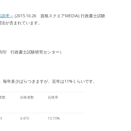
示請求～
(2015.10.26 資格スクエアMEDIA) 行政書士試験
開法が含まれています。
訪印 行政書士試験研究センター）
。毎年多少ばらつきますが、近年は11%くらいです。
者数
合格者数
合格率
81
4,470
10.70%