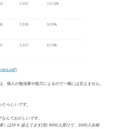
36
5,597
10.10%
48
5,508
9.20%
97
5,337
8.10%
trans.pdf
）
は、個人の勉強量や能力によるので一概には言えません。
ったらしいです。
すなんておかしいです。
は30％ 超えてます(笑) 9000人受けて、3000人合格