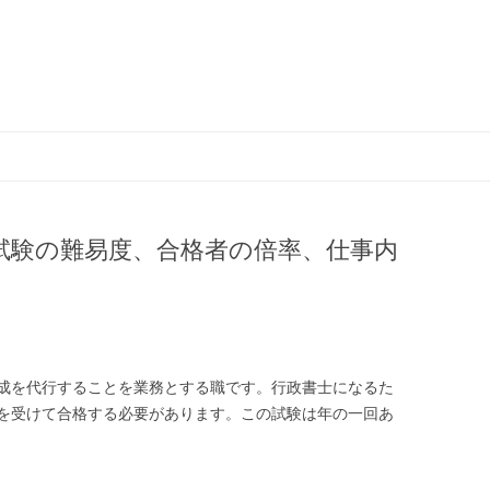
コ
ン
テ
ン
ツ
へ
ス
試験の難易度、合格者の倍率、仕事内
キ
ッ
プ
成を代行することを業務とする職です。行政書士になるた
を受けて合格する必要があります。この試験は年の一回あ