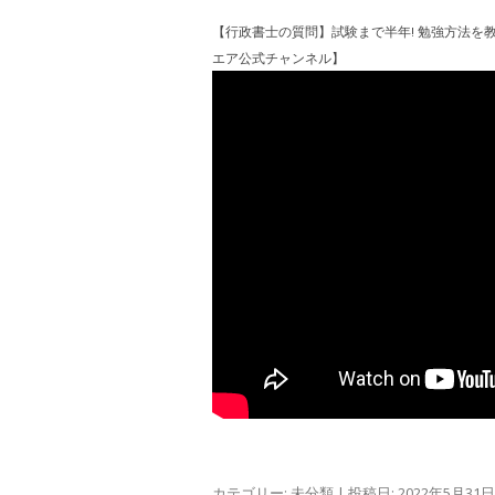
【行政書士の質問】試験まで半年! 勉強方法を教えて!
エア公式チャンネル】
カテゴリー:
未分類
| 投稿日:
2022年5月31日