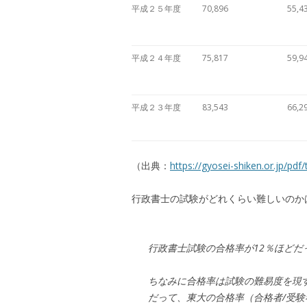
平成２５年度
70,896
55,4
平成２４年度
75,817
59,9
平成２３年度
83,543
66,2
（出典：
https://gyosei-shiken.or.jp/pdf/
行政書士の試験がどれくらい難しいのか
行政書士試験の合格率が12％ほどだ
ちなみに合格率は試験の難易度を現
だって、東大の合格率（合格者/受験者）