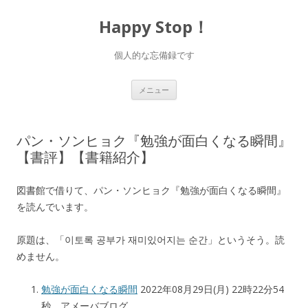
Happy Stop！
個人的な忘備録です
コ
メニュー
ン
テ
ン
ツ
へ
パン・ソンヒョク『勉強が面白くなる瞬間』
ス
キ
【書評】【書籍紹介】
ッ
プ
図書館で借りて、パン・ソンヒョク『勉強が面白くなる瞬間』
を読んでいます。
原題は、「이토록 공부가 재미있어지는 순간」というそう。読
めません。
勉強が面白くなる瞬間
2022年08月29日(月) 22時22分54
秒 アメーバブログ