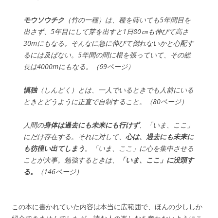
モウソウチク
（竹の一種）は、種を蒔いても5年間目を
出さず、5年目にして芽を出すと1日80㎝も伸びて高さ
30mにもなる。そんなに急に伸びて倒れないかと心配す
るには及ばない。5年間の間に根を張っていて、その総
長は4000mにもなる。（69ページ）
慎独
（しんどく）とは、一人でいるときでも人前にいる
ときとどうように正直で自制すること。（80ページ）
人間の
身体は過去にも未来にも行けず
、「いま、ここ」
にだけ存在する。それに対して、
心は、過去にも未来に
も彷徨い出てしまう
。「いま、ここ」に心を集中させる
ことが大事。勉強するときは、
「いま、ここ」に没頭す
る。
（146ページ）
この本に書かれていた内容は本当に広範囲で、ほんの少ししか