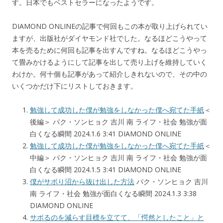
す。日本でもベストセラーになったようです。
DIAMOND ONLINEの記事で何回もこの本が取り上げられてい
ますが、出版社がダイヤモンド社でした。なるほどこうやって
本を売るために何回も記事を出すんですね。なるほどこうやっ
て畳みかけるようにして記事を出して売り上げを維持していく
わけか。何十個も記事があって紹介しきれないので、その中の
いくつかだけ下にリストしておきます。
勉強して成功した僕が勉強をしなかった僕へ宛てた手紙
＜
後編＞ パク・ソンヒョク 吉川 南 ライフ・社会 勉強が面
白くなる瞬間 2024.1.6 3:41 DIAMOND ONLINE
勉強して成功した僕が勉強をしなかった僕へ宛てた手紙
＜
中編＞ パク・ソンヒョク 吉川 南 ライフ・社会 勉強が面
白くなる瞬間 2024.1.5 3:41 DIAMOND ONLINE
僕がサボり沼から抜け出した方法
パク・ソンヒョク 吉川
南 ライフ・社会 勉強が面白くなる瞬間 2024.1.3 3:38
DIAMOND ONLINE
サボるのを減らす目標を立てて、「愕然としたこと」と