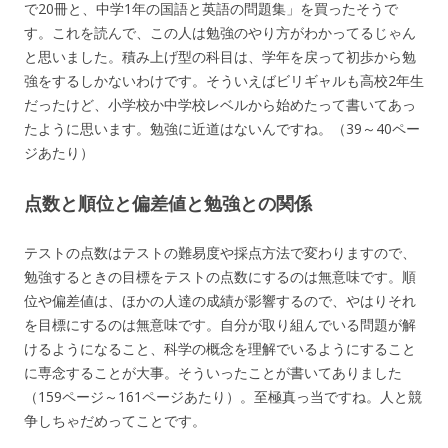
で20冊と、中学1年の国語と英語の問題集」を買ったそうで
す。これを読んで、この人は勉強のやり方がわかってるじゃん
と思いました。積み上げ型の科目は、学年を戻って初歩から勉
強をするしかないわけです。そういえばビリギャルも高校2年生
だったけど、小学校か中学校レベルから始めたって書いてあっ
たように思います。勉強に近道はないんですね。（39～40ペー
ジあたり）
点数と順位と偏差値と勉強との関係
テストの点数はテストの難易度や採点方法で変わりますので、
勉強するときの目標をテストの点数にするのは無意味です。順
位や偏差値は、ほかの人達の成績が影響するので、やはりそれ
を目標にするのは無意味です。自分が取り組んでいる問題が解
けるようになること、科学の概念を理解でいるようにすること
に専念することが大事。そういったことが書いてありました
（159ページ～161ページあたり）。至極真っ当ですね。人と競
争しちゃだめってことです。