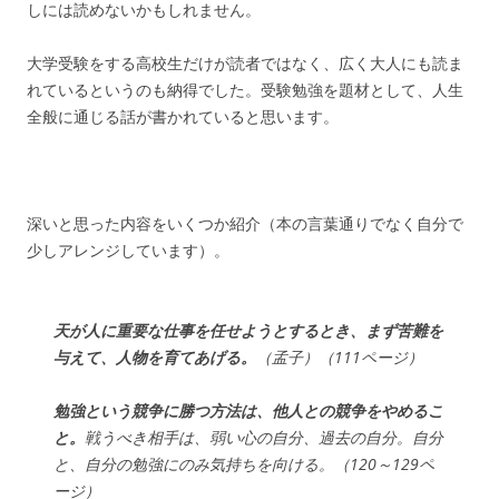
しには読めないかもしれません。
大学受験をする高校生だけが読者ではなく、広く大人にも読ま
れているというのも納得でした。受験勉強を題材として、人生
全般に通じる話が書かれていると思います。
深いと思った内容をいくつか紹介（本の言葉通りでなく自分で
少しアレンジしています）。
天が人に重要な仕事を任せようとするとき、まず苦難を
与えて、人物を育てあげる。
（孟子）（111ページ）
勉強という競争に勝つ方法は、他人との競争をやめるこ
と。
戦うべき相手は、弱い心の自分、過去の自分。自分
と、自分の勉強にのみ気持ちを向ける。（120～129ペ
ージ）