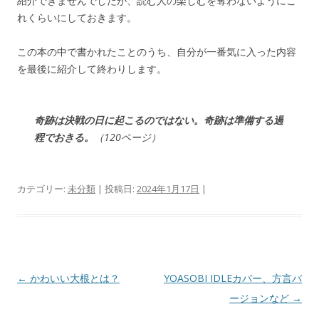
紹介できませんでしたが、読む人の楽しむを奪わないようにこ
れくらいにしておきます。
この本の中で書かれたことのうち、自分が一番気に入った内容
を最後に紹介して終わりします。
奇跡は決戦の日に起こるのではない。奇跡は準備する過
程でおきる。
（120ページ）
カテゴリー:
未分類
| 投稿日:
2024年1月17日
|
投
←
かわいい大根とは？
YOASOBI IDLEカバー、方言バ
稿
ージョンなど
→
ナ