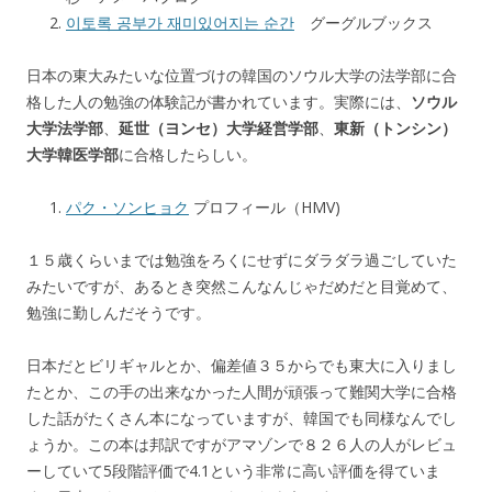
이토록 공부가 재미있어지는 순간
グーグルブックス
日本の東大みたいな位置づけの韓国のソウル大学の法学部に合
格した人の勉強の体験記が書かれています。実際には、
ソウル
大学法学部
、
延世（ヨンセ）大学経営学部
、
東新（トンシン）
大学韓医学部
に合格したらしい。
パク・ソンヒョク
プロフィール（HMV)
１５歳くらいまでは勉強をろくにせずにダラダラ過ごしていた
みたいですが、あるとき突然こんなんじゃだめだと目覚めて、
勉強に勤しんだそうです。
日本だとビリギャルとか、偏差値３５からでも東大に入りまし
たとか、この手の出来なかった人間が頑張って難関大学に合格
した話がたくさん本になっていますが、韓国でも同様なんでし
ょうか。この本は邦訳ですがアマゾンで８２６人の人がレビュ
ーしていて5段階評価で4.1という非常に高い評価を得ていま