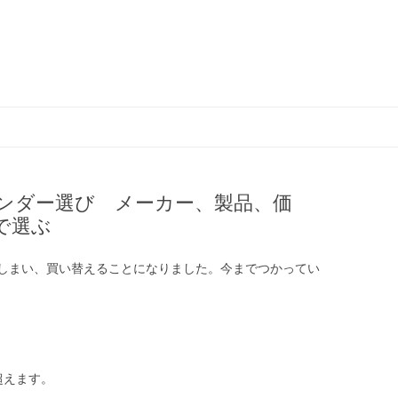
コ
ン
テ
ン
ツ
へ
ス
ンダー選び メーカー、製品、価
キ
ッ
で選ぶ
プ
しまい、買い替えることになりました。今までつかってい
超えます。