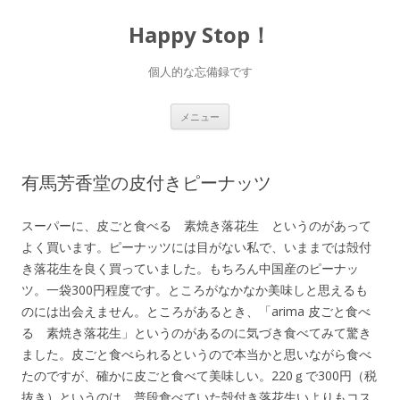
Happy Stop！
個人的な忘備録です
コ
メニュー
ン
テ
ン
ツ
へ
有馬芳香堂の皮付きピーナッツ
ス
キ
ッ
プ
スーパーに、皮ごと食べる 素焼き落花生 というのがあって
よく買います。ピーナッツには目がない私で、いままでは殻付
き落花生を良く買っていました。もちろん中国産のピーナッ
ツ。一袋300円程度です。ところがなかなか美味しと思えるも
のには出会えません。ところがあるとき、「arima 皮ごと食べ
る 素焼き落花生」というのがあるのに気づき食べてみて驚き
ました。皮ごと食べられるというので本当かと思いながら食べ
たのですが、確かに皮ごと食べて美味しい。220ｇで300円（税
抜き）というのは、普段食べていた殻付き落花生いよりもコス