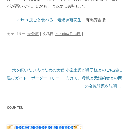
パが高いです。しかも、はるかに美味しい。
arima 皮ごと食べる 素焼き落花生
有馬芳香堂
カテゴリー:
未分類
| 投稿日:
2021年4月10日
|
投
←
犬を飼いたい人のための犬種
小室圭氏が眞子様とのご結婚に
稿
選びガイド：ボーダーコリー
向けて、母親と元婚約者との間
ナ
の金銭問題を説明
→
ビ
ゲ
COUNTER
ー
シ
ョ