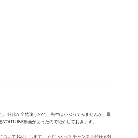
コ
ン
テ
ン
ツ
へ
ス
キ
ッ
プ
た。時代が全然違うので、先生はかぶってみませんが、最
YOUTUBE動画があったので紹介しておきます。
ついてお話しします。 たむらかえ2 チャンネル登録者数