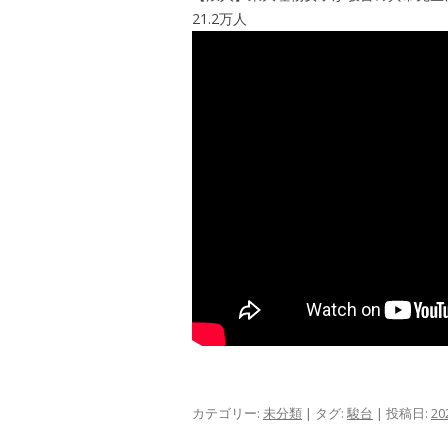
21.2万人
カテゴリー:
未分類
| タグ:
駿台
| 投稿日:
2