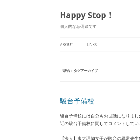
Happy Stop！
個人的な忘備録です
ABOUT
LINKS
「
駿台
」タグアーカイブ
駿台予備校
駿台予備校には自分もお世話になりまし
近の駿台予備校に関してコメントしている
【浪人】東大理物女子が駿台の異常先生に