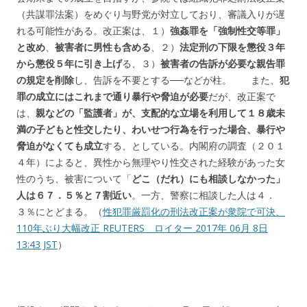
（共謀罪法案）をめぐり与野党が対立しており、審議入りが遅
れる可能性がある。改正案は、１）
強姦罪を「強制性交等罪」
と改め
、
被害者に男性も含める
、２）
法定刑の下限を懲役３年
から懲役５年に引き上げ
る、３）
被害者の告訴が必要な親告罪
の規定を削除
し、告訴を不要とする──などが柱。 また、
犯
罪の成立にはこれまで通り暴行や脅迫が必要
だが、改正案で
は、
親などの「監護者」が、支配的な立場を利用して１８歳未
満の子どもと性交したり、わいせつ行為を行った場合、暴行や
脅迫がなくても成立
する、としている。内閣府の調査（２０１
４年）によると、異性から無理やり性交された経験があった女
性のうち、被害について「
どこ（だれ）にも相談しなかった」
人は６７．５％と７割近い
。一方、警察に相談した人は４．
３％にとどまる。（
性犯罪厳罰化の刑法改正案が衆院で可決、
110年ぶり大幅改正 REUTERS ロイター 2017年 06月 8日
13:43 JST
）