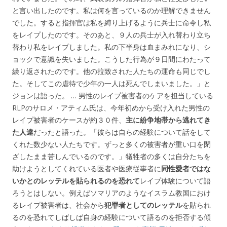
と言い出したのです。私は何を言っているのか理解できません
でした。すると指揮官は私を縛り上げるように兵士に命令し私
をレイプしたのです。そのあと、９人の兵士が入れ替わり立ち
替わり私をレイプしました。私の下半身は血まみれになり、シ
ョックで意識を失いました。こうした行為が９日間にわたって
繰り返されたのです。他の拉致された人たちの運命も同じでし
た。そしてこの虐待で少年の一人は死んでしまいました。」と
ジョンは語った。 … 男性のレイプ被害者のケアを担当している
RLPのサロメ・アティム氏は、今年初めから受け入れた男性の
レイプ被害者のケースが約３０件、
主に紛争地帯から逃れてき
た人達
だったと語った。「彼らは自らの経験について話をして
くれた数少ない人たちです。ずっと多くの被害者が重い口を閉
ざしたまま苦しんでいるのです。」犠牲者の多くは自分たちを
助けようとしてくれている医者や医療従事者に
同性愛者ではな
いかとのレッテルを貼られるのを恐れて
レイプ体験について語
ろうとはしない。例えばソマリアのようなイスラム教国におけ
るレイプ被害者は、社会から
犯罪者としてのレッテル
を貼られ
るのを恐れてしばしば自身の経験について語るのを拒否する傾