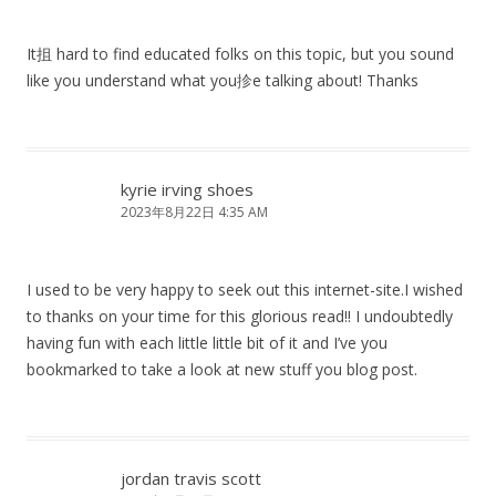
It抯 hard to find educated folks on this topic, but you sound
like you understand what you抮e talking about! Thanks
kyrie irving shoes
2023年8月22日 4:35 AM
I used to be very happy to seek out this internet-site.I wished
to thanks on your time for this glorious read!! I undoubtedly
having fun with each little little bit of it and I’ve you
bookmarked to take a look at new stuff you blog post.
jordan travis scott