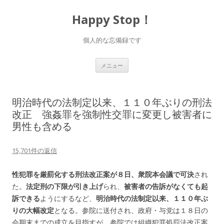
Happy Stop！
個人的な忘備録です
コ
メニュー
ン
テ
ン
ツ
へ
明治時代の法制定以来、１１０年ぶりの刑法
ス
キ
改正 強姦罪を強制性交罪に変更し被害者に
ッ
男性も含める
プ
15,701件の返信
性犯罪を厳罰化する刑法改正案が８日、衆院本会議で可決
され
た。
法定刑の下限が引き上げ
られ、
被害者の告訴がなくても起
訴できる
ようにするなど、
明治時代の法制定以来、１１０年ぶ
りの大幅改定
となる。参院に送付され、政府・与党は１８日の
会期末までの成立を目指すが、参院では組織犯罪処罰法改正案