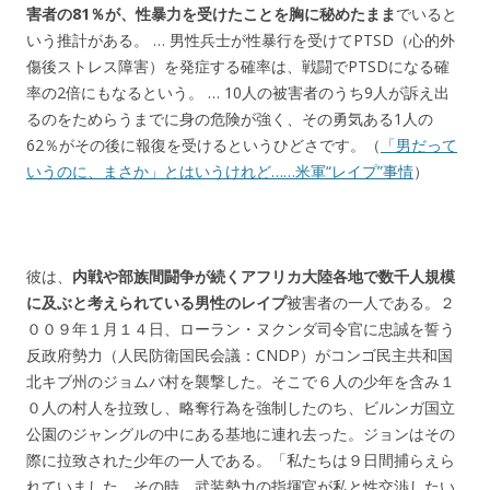
害者の81％が、性暴力を受けたことを胸に秘めたまま
でいると
いう推計がある。 … 男性兵士が性暴行を受けてPTSD（心的外
傷後ストレス障害）を発症する確率は、戦闘でPTSDになる確
率の2倍にもなるという。 … 10人の被害者のうち9人が訴え出
るのをためらうまでに身の危険が強く、その勇気ある1人の
62％がその後に報復を受けるというひどさです。（
「男だって
いうのに、まさか」とはいうけれど……米軍“レイプ”事情
）
彼は、
内戦や部族間闘争が続くアフリカ大陸各地で数千人規模
に及ぶと考えられている男性のレイプ
被害者の一人である。２
００９年１月１４日、ローラン・ヌクンダ司令官に忠誠を誓う
反政府勢力（人民防衛国民会議：CNDP）がコンゴ民主共和国
北キブ州のジョムバ村を襲撃した。そこで６人の少年を含み１
０人の村人を拉致し、略奪行為を強制したのち、ビルンガ国立
公園のジャングルの中にある基地に連れ去った。ジョンはその
際に拉致された少年の一人である。「私たちは９日間捕らえら
れていました。その時、武装勢力の指揮官が私と性交渉したい