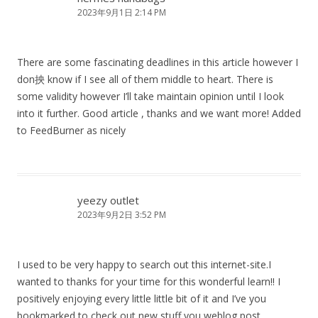
2023年9月1日 2:14 PM
There are some fascinating deadlines in this article however I
don抰 know if I see all of them middle to heart. There is
some validity however I’ll take maintain opinion until I look
into it further. Good article , thanks and we want more! Added
to FeedBurner as nicely
yeezy outlet
2023年9月2日 3:52 PM
I used to be very happy to search out this internet-site.I
wanted to thanks for your time for this wonderful learn!! I
positively enjoying every little little bit of it and I’ve you
bookmarked to check out new stuff you weblog post.