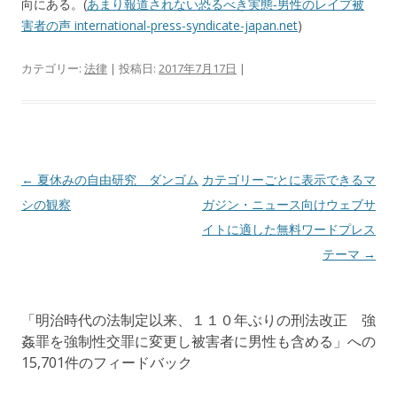
向にある。(
あまり報道されない恐るべき実態‐男性のレイプ被
害者の声 international-press-syndicate-japan.net
)
カテゴリー:
法律
| 投稿日:
2017年7月17日
|
投
←
夏休みの自由研究 ダンゴム
カテゴリーごとに表示できるマ
稿
シの観察
ガジン・ニュース向けウェブサ
ナ
イトに適した無料ワードプレス
ビ
テーマ
→
ゲ
ー
「
明治時代の法制定以来、１１０年ぶりの刑法改正 強
シ
姦罪を強制性交罪に変更し被害者に男性も含める
」への
ョ
15,701件のフィードバック
ン