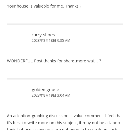
Your house is valueble for me. Thanks!?
curry shoes
2023年8月18日 9:35 AM
WONDERFUL Post.thanks for share..more wait .. ?
golden goose
2023年8月19日 3:04 AM
An attention-grabbing discussion is value comment. I feel that
it’s best to write more on this subject, it may not be a taboo
topic but usually persons are not enough to speak on such