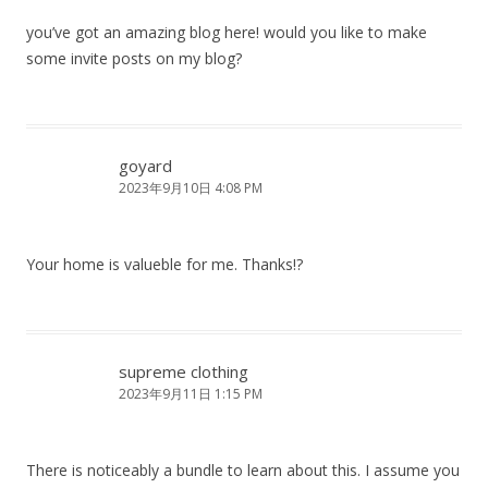
you’ve got an amazing blog here! would you like to make
some invite posts on my blog?
goyard
2023年9月10日 4:08 PM
Your home is valueble for me. Thanks!?
supreme clothing
2023年9月11日 1:15 PM
There is noticeably a bundle to learn about this. I assume you