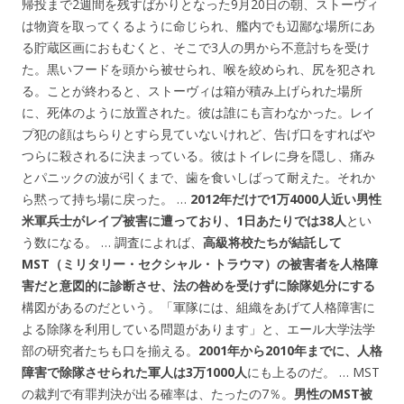
帰投まで2週間を残すばかりとなった9月20日の朝、ストーヴィ
は物資を取ってくるように命じられ、艦内でも辺鄙な場所にあ
る貯蔵区画におもむくと、そこで3人の男から不意討ちを受け
た。黒いフードを頭から被せられ、喉を絞められ、尻を犯され
る。ことが終わると、ストーヴィは箱が積み上げられた場所
に、死体のように放置された。彼は誰にも言わなかった。レイ
プ犯の顔はちらりとすら見ていないけれど、告げ口をすればや
つらに殺されるに決まっている。彼はトイレに身を隠し、痛み
とパニックの波が引くまで、歯を食いしばって耐えた。それか
ら黙って持ち場に戻った。 …
2012年だけで1万4000人近い男性
米軍兵士がレイプ被害に遭っており、1日あたりでは38人
とい
う数になる。 … 調査によれば、
高級将校たちが結託して
MST（ミリタリー・セクシャル・トラウマ）の被害者を人格障
害だと意図的に診断させ、法の咎めを受けずに除隊処分にする
構図があるのだという。「軍隊には、組織をあげて人格障害に
よる除隊を利用している問題があります」と、エール大学法学
部の研究者たちも口を揃える。
2001年から2010年までに、人格
障害で除隊させられた軍人は3万1000人
にも上るのだ。 … MST
の裁判で有罪判決が出る確率は、たったの7％。
男性のMST被