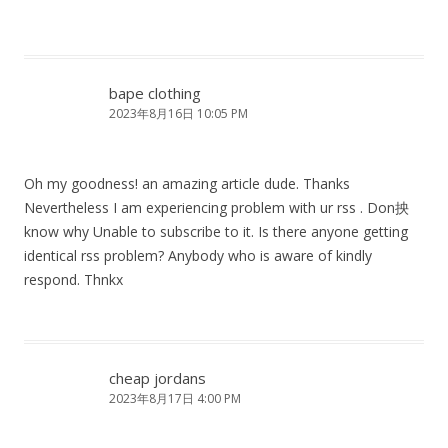
bape clothing
2023年8月16日 10:05 PM
Oh my goodness! an amazing article dude. Thanks
Nevertheless I am experiencing problem with ur rss . Don抰
know why Unable to subscribe to it. Is there anyone getting
identical rss problem? Anybody who is aware of kindly
respond. Thnkx
cheap jordans
2023年8月17日 4:00 PM