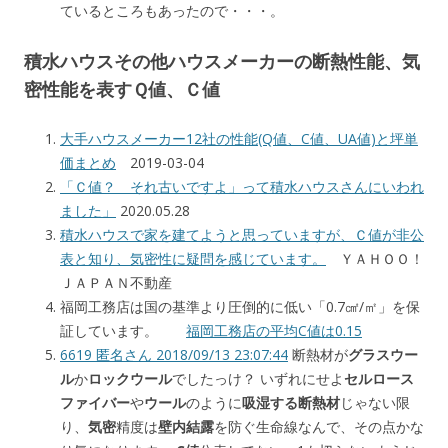
ているところもあったので・・・。
積水ハウスその他ハウスメーカーの断熱性能、気
密性能を表すＱ値、Ｃ値
大手ハウスメーカー12社の性能(Q値、C値、UA値)と坪単
価まとめ
2019-03-04
「Ｃ値？ それ古いですよ」って積水ハウスさんにいわれ
ました」
2020.05.28
積水ハウスで家を建てようと思っていますが、Ｃ値が非公
表と知り、気密性に疑問を感じています。
ＹＡＨＯＯ！
ＪＡＰＡＮ不動産
福岡工務店は国の基準より圧倒的に低い「0.7㎠/㎡」を保
証しています。
福岡工務店の平均C値は0.15
6619 匿名さん 2018/09/13 23:07:44
断熱材が
グラスウー
ル
か
ロックウール
でしたっけ？ いずれにせよ
セルロース
ファイバー
や
ウール
のように
吸湿する断熱材
じゃない限
り、
気密
精度は
壁内結露
を防ぐ生命線なんで、その点かな