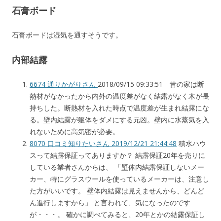
石膏ボード
石膏ボードは湿気を通すそうです。
内部結露
6674
通りかがりさん
2018/09/15 09:33:51
昔の家は断
熱材がなかったから内外の温度差がなく結露がなく木が長
持ちした。断熱材を入れた時点で温度差が生まれ結露にな
る。壁内結露が躯体をダメにする元凶。壁内に水蒸気を入
れないために高気密が必要。
8070 口コミ知りたいさん 2019/12/21 21:44:48
積水ハウ
スって結露保証ってありますか？ 結露保証20年を売りに
している業者さんからは、 「壁体内結露保証しないメー
カー、特にグラスウールを使っているメーカーは、注意し
た方がいいです。 壁体内結露は見えませんから、どんど
ん進行しますから」 と言われて、気になったのです
が・・・。 確かに調べてみると、20年とかの結露保証し