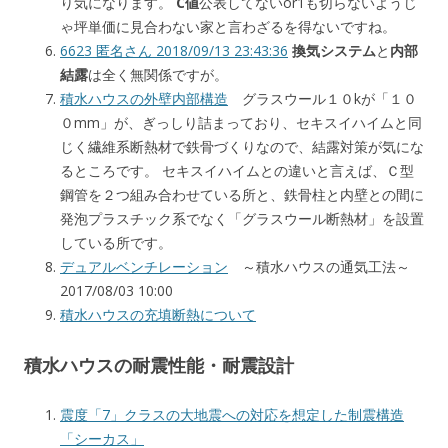
り気になります。
C値
公表してないor1も切らないようじ
ゃ坪単価に見合わない家と言わざるを得ないですね。
6623 匿名さん 2018/09/13 23:43:36
換気システム
と
内部
結露
は全く無関係ですが。
積水ハウスの外壁内部構造
グラスウール１０kが「１０
０mm」が、ぎっしり詰まっており、セキスイハイムと同
じく繊維系断熱材で鉄骨づくりなので、結露対策が気にな
るところです。 セキスイハイムとの違いと言えば、Ｃ型
鋼管を２つ組み合わせている所と、鉄骨柱と内壁との間に
発泡プラスチック系でなく「グラスウール断熱材」を設置
している所です。
デュアルベンチレーション
～積水ハウスの通気工法～
2017/08/03 10:00
積水ハウスの充填断熱について
積水ハウスの耐震性能・耐震設計
震度「7」クラスの大地震への対応を想定した制震構造
「シーカス」