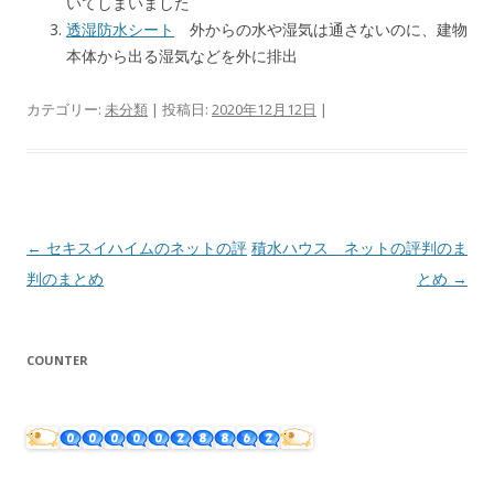
いてしまいました
透湿防水シート
外からの水や湿気は通さないのに、建物
本体から出る湿気などを外に排出
カテゴリー:
未分類
| 投稿日:
2020年12月12日
|
投
←
セキスイハイムのネットの評
積水ハウス ネットの評判のま
稿
判のまとめ
とめ
→
ナ
ビ
COUNTER
ゲ
ー
シ
ョ