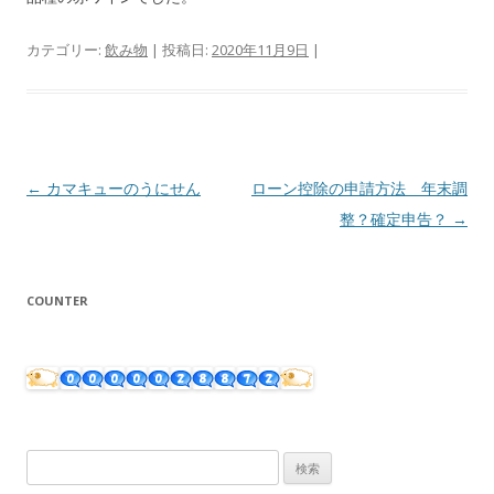
カテゴリー:
飲み物
| 投稿日:
2020年11月9日
|
投
←
カマキューのうにせん
ローン控除の申請方法 年末調
稿
整？確定申告？
→
ナ
ビ
COUNTER
ゲ
ー
シ
ョ
ン
検
索: