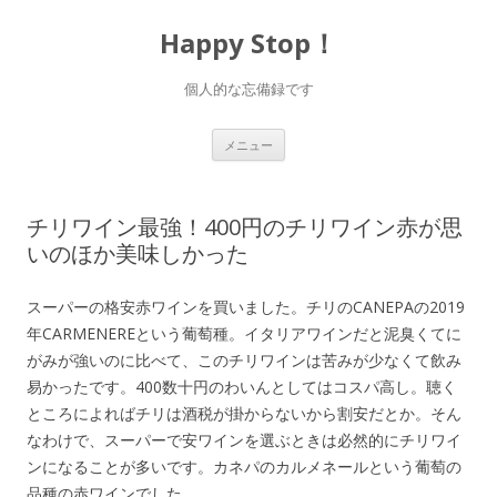
Happy Stop！
個人的な忘備録です
コ
メニュー
ン
テ
ン
ツ
へ
チリワイン最強！400円のチリワイン赤が思
ス
キ
いのほか美味しかった
ッ
プ
スーパーの格安赤ワインを買いました。チリのCANEPAの2019
年CARMENEREという葡萄種。イタリアワインだと泥臭くてに
がみが強いのに比べて、このチリワインは苦みが少なくて飲み
易かったです。400数十円のわいんとしてはコスパ高し。聴く
ところによればチリは酒税が掛からないから割安だとか。そん
なわけで、スーパーで安ワインを選ぶときは必然的にチリワイ
ンになることが多いです。カネパのカルメネールという葡萄の
品種の赤ワインでした。