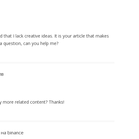
that I lack creative ideas. It is your article that makes
 a question, can you help me?
лв
any more related content? Thanks!
на binance