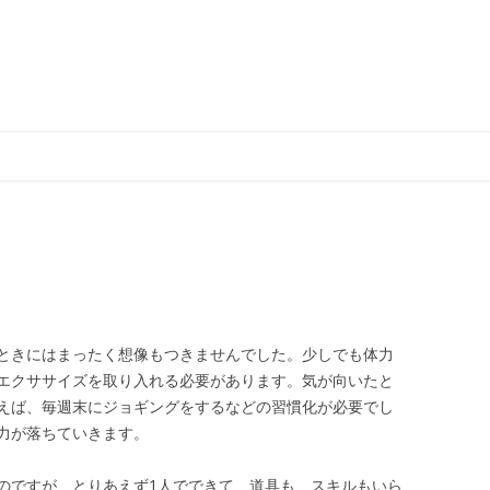
コ
ン
テ
ン
ツ
へ
ス
キ
ッ
プ
ときにはまったく想像もつきませんでした。少しでも体力
エクササイズを取り入れる必要があります。気が向いたと
えば、毎週末にジョギングをするなどの習慣化が必要でし
力が落ちていきます。
のですが、とりあえず1人でできて、道具も、スキルもいら