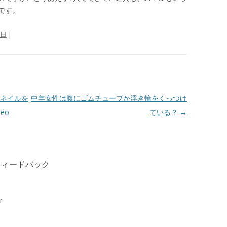
です。
0日
|
ネイルを
中年女性は腹にゴムチューブか浮き輪をくっつけ
eo
ている？
→
フィードバック
r