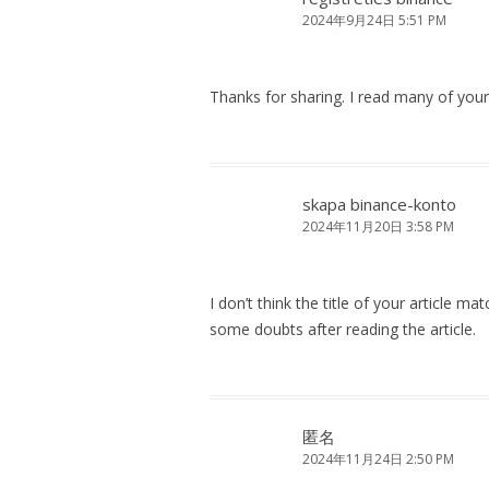
2024年9月24日 5:51 PM
Thanks for sharing. I read many of your
skapa binance-konto
2024年11月20日 3:58 PM
I don’t think the title of your article m
some doubts after reading the article.
匿名
2024年11月24日 2:50 PM