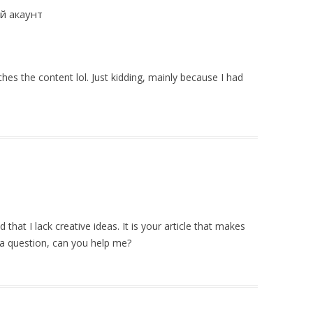
й акаунт
atches the content lol. Just kidding, mainly because I had
that I lack creative ideas. It is your article that makes
 a question, can you help me?