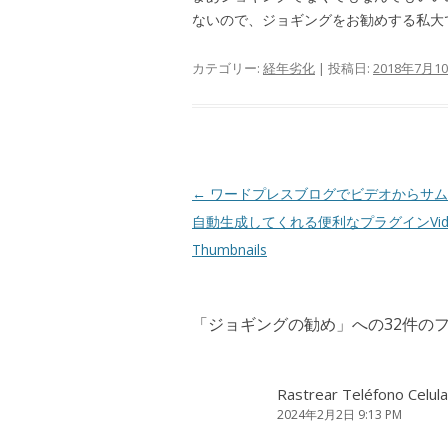
ないので、ジョギングをお勧めする私大
カテゴリー:
経年劣化
| 投稿日:
2018年7月1
投
←
ワードプレスブログでビデオからサム
稿
自動生成してくれる便利なプラグインVid
ナ
Thumbnails
ビ
ゲ
「
ジョギングの勧め
」への32件の
ー
シ
ョ
Rastrear Teléfono Celula
2024年2月2日 9:13 PM
ン