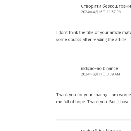
Створити безкоштовни
2024年4月16日 11:57 PM
I don’t think the title of your article m
some doubts after reading the article.
indicac~ao binance
2024年8月11日 3:39 AM
Thank you for your sharing. I am worried 
me full of hope. Thank you. But, I have
registrēties binance