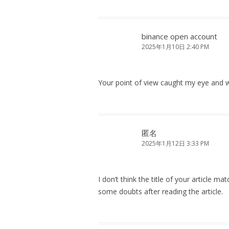
binance open account
2025年1月10日 2:40 PM
Your point of view caught my eye and wa
匿名
2025年1月12日 3:33 PM
I don’t think the title of your article m
some doubts after reading the article.