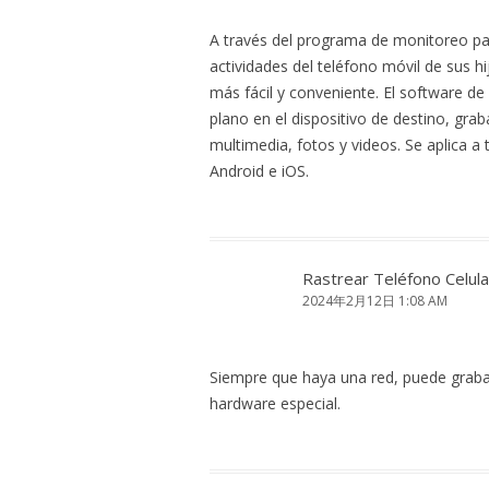
A través del programa de monitoreo par
actividades del teléfono móvil de sus
más fácil y conveniente. El software de
plano en el dispositivo de destino, gr
multimedia, fotos y videos. Se aplica a
Android e iOS.
Rastrear Teléfono Celula
2024年2月12日 1:08 AM
Siempre que haya una red, puede grabar
hardware especial.