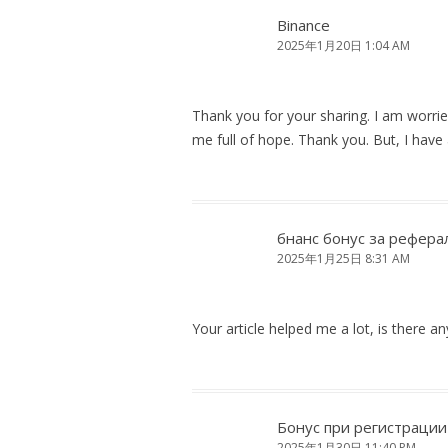
Binance
2025年1月20日 1:04 AM
Thank you for your sharing. I am worried 
me full of hope. Thank you. But, I have
бнанс бонус за рефера
2025年1月25日 8:31 AM
Your article helped me a lot, is there 
Бонус при регистрации 
2025年1月30日 11:40 PM