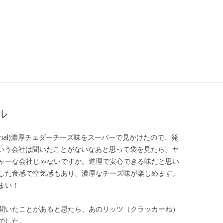
コ
ン
テ
ン
ツ
へ
ス
ル
キ
ッ
プ
rial)濃厚チェダーチーズ味をスーパーで見かけたので、発
という会社は聞いたことがないなあと思って袋を見たら、ヤ
ャーな会社じゃないですか。道理で安心できる味だと思い
した食感で空気感もあり、濃厚なチーズ味が楽しめます。
まい！
聞いたことがあると思たら、あのリッツ（クラッカーね）
でした。