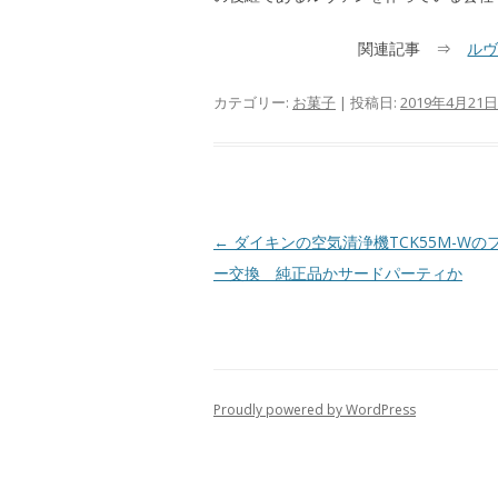
関連記事 ⇒
ル
カテゴリー:
お菓子
| 投稿日:
2019年4月21日
投
←
ダイキンの空気清浄機TCK55M-Wの
稿
ー交換 純正品かサードパーティか
ナ
ビ
ゲ
ー
Proudly powered by WordPress
シ
ョ
ン