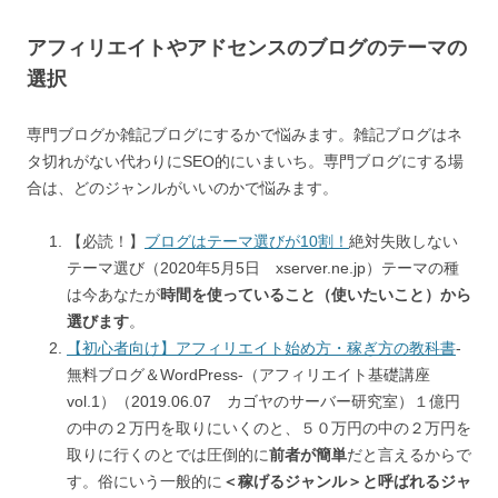
アフィリエイトやアドセンスのブログのテーマの
選択
専門ブログか雑記ブログにするかで悩みます。雑記ブログはネ
タ切れがない代わりにSEO的にいまいち。専門ブログにする場
合は、どのジャンルがいいのかで悩みます。
【必読！】
ブログはテーマ選びが10割！
絶対失敗しない
テーマ選び（2020年5月5日 xserver.ne.jp）テーマの種
は今あなたが
時間を使っていること（使いたいこと）から
選びます
。
【初心者向け】アフィリエイト始め方・稼ぎ方の教科書
-
無料ブログ＆WordPress-（アフィリエイト基礎講座
vol.1）（2019.06.07 カゴヤのサーバー研究室）１億円
の中の２万円を取りにいくのと、５０万円の中の２万円を
取りに行くのとでは圧倒的に
前者が簡単
だと言えるからで
す。俗にいう一般的に
＜稼げるジャンル＞と呼ばれるジャ