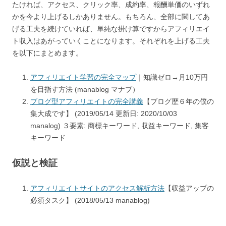
たければ、アクセス、クリック率、成約率、報酬単価のいずれ
かを今より上げるしかありません。もちろん、全部に関してあ
げる工夫を続けていれば、単純な掛け算ですからアフィリエイ
ト収入はあがっていくことになります。それぞれを上げる工夫
を以下にまとめます。
アフィリエイト学習の完全マップ
｜知識ゼロ→月10万円
を目指す方法 (manablog マナブ）
ブログ型アフィリエイトの完全講義
【ブログ歴６年の僕の
集大成です】 (2019/05/14 更新日: 2020/10/03
manalog) ３要素: 商標キーワード, 収益キーワード, 集客
キーワード
仮説と検証
アフィリエイトサイトのアクセス解析方法
【収益アップの
必須タスク】 (2018/05/13 manablog)