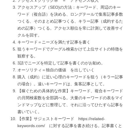
アクセスｘクリック率 ＝ アドセンス収入
アクセスアップ（SEO)の方法：キーワード、周辺のキー
ワード（複合語）を決める、ロングテールで集客記事多数
つくる、そのまとめ記事つくる、キラー記事（成約するた
めの記事）つくる。アクセス順位を常に計測して改善サイ
クルを回す。
キーワード＝ニーズを満たす記事を書く
狙うキーワードでグーグル検索かけて上位サイトの特徴を
観察する。
3語でニーズを特定して記事を書くのがお勧め。
オーソリティ＝独自の価値 を出していく
購入（成約）に近い心理のキーワードを狙う（キラー記事
の場合）。遠いキーワードは、集客記事として。
【稼ぐための具体的な作業】キーワード、複合キーワード
の月間検索数を全部調べる。大量のキーワードの表をマイ
ンドマップなどに整理して、それに沿ってひたすら記事を
書いていく。
【作業】サジェストキーワード https://related-
keywords.com/ に対する記事を書き続ける。記事書くと