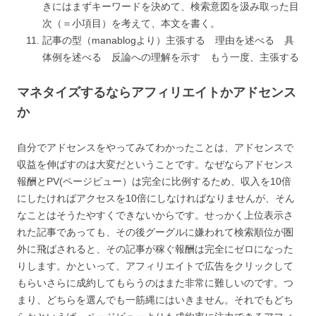
きにはまずキーワードを決めて、検索意図を汲み取った目
次（＝小項目）を考えて、本文を書く。
記事の型（manablogより）主張する 理由を述べる 具
体例を述べる 反論への理解を示す もう一度、主張する
マネタイズするならアフィリエイトかアドセンス
か
自分でアドセンスをやってみてわかったことは、アドセンスで
収益を伸ばすのは大変だということです。なぜならアドセンス
報酬とPV(ページビュー）は完全に比例するため、収入を10倍
にしたければアクセスを10倍にしなければなりませんが、そん
なことはそうたやすくできないからです。せっかく上位表示さ
れた記事であっても、その後グーグルに嫌われて検索順位が圏
外に飛ばされると、その記事が稼ぐ報酬は完全にゼロになった
りします。かといって、アフィリエイトで広告をクリックして
もらいさらに成約してもらうのはまた非常に難しいのです。つ
まり、どちらを選んでも一筋縄にはいきません。それでもどち