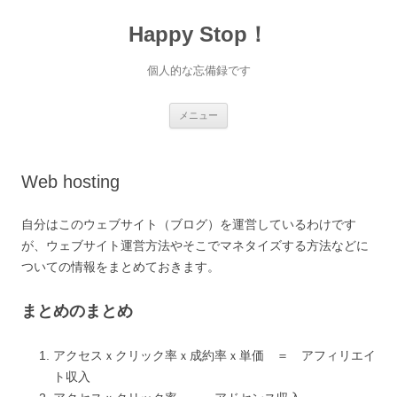
Happy Stop！
個人的な忘備録です
コ
メニュー
ン
テ
ン
ツ
へ
Web hosting
ス
キ
ッ
プ
自分はこのウェブサイト（ブログ）を運営しているわけです
が、ウェブサイト運営方法やそこでマネタイズする方法などに
ついての情報をまとめておきます。
まとめのまとめ
アクセスｘクリック率ｘ成約率ｘ単価 ＝ アフィリエイ
ト収入